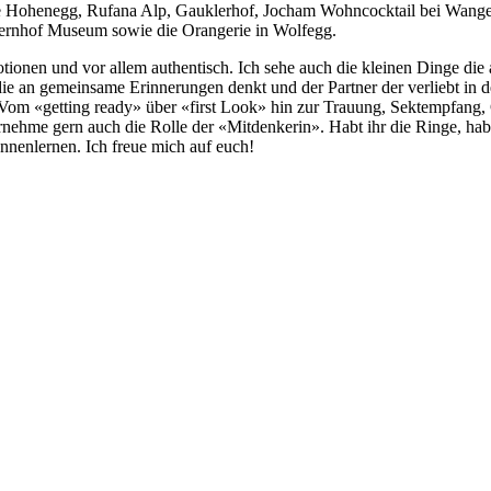
pe Hohenegg, Rufana Alp, Gauklerhof, Jocham Wohncocktail bei Wange
ernhof Museum sowie die Orangerie in Wolfegg.
Emotionen und vor allem authentisch. Ich sehe auch die kleinen Dinge
ie an gemeinsame Erinnerungen denkt und der Partner der verliebt in d
Vom «getting ready» über «first Look» hin zur Trauung, Sektempfang, G
ernehme gern auch die Rolle der «Mitdenkerin». Habt ihr die Ringe, hab
nnenlernen. Ich freue mich auf euch!